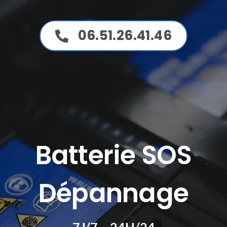
Passer
au
06.51.26.41.46
contenu
Batterie SOS
Dépannage
7J/7 – 24H/24