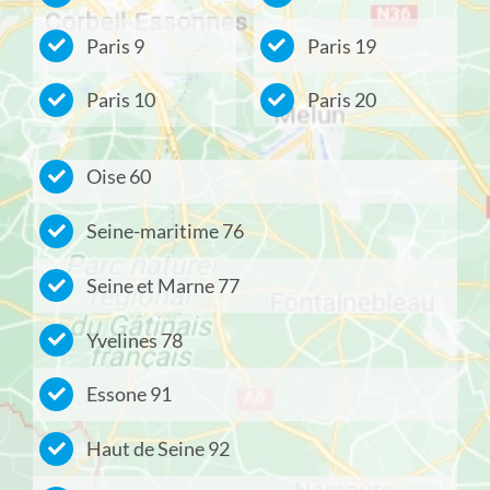
Paris 9
Paris 19
Paris 10
Paris 20
Oise 60
Seine-maritime 76
Seine et Marne 77
Yvelines 78
Essone 91
Haut de Seine 92